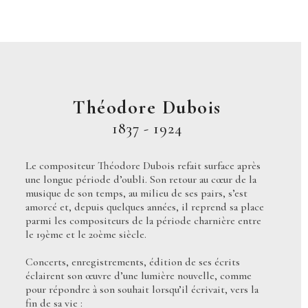
Skip
Open
Close
to
mobile
mobile
content
menu
menu
Théodore Dubois
1837 - 1924
Le compositeur Théodore Dubois refait surface après
une longue période d’oubli. Son retour au cœur de la
musique de son temps, au milieu de ses pairs, s’est
amorcé et, depuis quelques années, il reprend sa place
parmi les compositeurs de la période charnière entre
le 19
ème
et le 20
ème
siècle.
Concerts, enregistrements, édition de ses écrits
éclairent son œuvre d’une lumière nouvelle, comme
pour répondre à son souhait lorsqu’il écrivait, vers la
fin de sa vie :