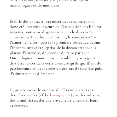
musicologues et de musiciens.
Établir des contacts, organiser des rencontres ont
donc été l’activité majeure de l’association et elle l’est
toujours, soucieuse d’agrandir le cercle de ceux qui
connaissent Théodore Dubois. Or, le connaître c’est
l’aimer ; en effet , passée la première réticence devant
l’inconnu, arrive la surprise de la découverte puis le
plaisir d’entendre, de jouer et de faire partager.
Musicologues et musiciens ne semblent pas regretter
de s’être lancés dans cette aventure qu’ils qualifient de
passionnante en des termes empreints de surprise puis
d’admiration et d’émotion.
La preuve en est le nombre de CD enregistrés ces
dernières années (cf. la
discographie
) par des solistes,
des chambristes, des chefs avec leurs chœurs et leurs
orchestres.